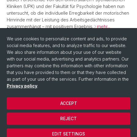
Kliniken (UPK) und der Fakultät für Psychologie haben nun
untersucht, ob die individuelle Erregbarkeit der motorischen
Hirnrinde mit der Leistung des Arbeitsgedächtnisses
zusammenhängt – mit positivem Ergebnis.
mehr...
We use cookies to personalize content and ads, to provide
Back
social media features, and to analyze traffic to our website.
We also share information about your use of our website
with our social media, advertising and analytics partners. Our
partners may combine this information with other information
that you have provided to them or that they have collected
as part of your use of the services. Further information in the
Privacy policy
.
© University of Basel
ACCEPT
Privacy Policy
Department
REJECT
Imprint
Cookies
EDIT SETTINGS