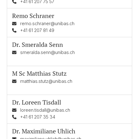
+41 61 207 75 57
Remo Schraner
remo.schraner@unibas.ch
+41 61 207 81 49
Dr.
Smeralda Senn
smeralda.senn@unibas.ch
M Sc
Matthias Stutz
matthias.stutz@unibas.ch
Dr.
Loreen Tisdall
loreen.tisdall@unibas.ch
+41 61 207 35 34
Dr.
Maximiliane Uhlich
maximiliane.uhlich@unibas.ch