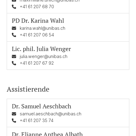
+41 61 207 68 70
PD Dr.
Karina Wahl
karina.wahl@unibas.ch
+41 61 207 06 54
Lic. phil.
Julia Wenger
julia.wenger@unibas.ch
+41 61 207 67 92
Assistierende
Dr.
Samuel Aeschbach
samuel.aeschbach@unibas.ch
+41 61 207 35 74
Dr.
Elianne Anthea Albath