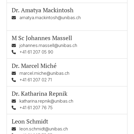
Dr.
Amatya Mackintosh
amatya.mackintosh@unibas.ch
M Sc
Johannes Massell
johannes.massell@unibas.ch
+41 61 207 05 90
Dr.
Marcel Miché
marcel.miche@unibas.ch
+41 61 207 02 71
Dr.
Katharina Repnik
katharina.repnik@unibas.ch
+41 61 207 76 75
Leon Schmidt
leon.schmidt@unibas.ch