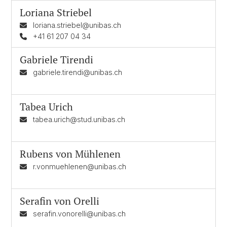
Loriana Striebel
loriana.striebel@unibas.ch
+41 61 207 04 34
Gabriele Tirendi
gabriele.tirendi@unibas.ch
Tabea Urich
tabea.urich@stud.unibas.ch
Rubens von Mühlenen
r.vonmuehlenen@unibas.ch
Serafin von Orelli
serafin.vonorelli@unibas.ch