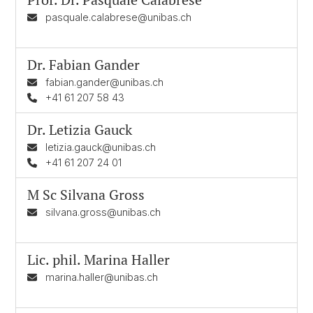
pasquale.calabrese@unibas.ch
Dr.
Fabian Gander
fabian.gander@unibas.ch
+41 61 207 58 43
Dr.
Letizia Gauck
letizia.gauck@unibas.ch
+41 61 207 24 01
M Sc
Silvana Gross
silvana.gross@unibas.ch
Lic. phil.
Marina Haller
marina.haller@unibas.ch