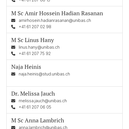
M Sc
Amir Hossein Hadian Rasanan
amirhosein.hadianrasanan@unibas.ch
+41 61 207 02 98
M Sc
Linus Hany
linus.hany@unibas.ch
+41 61 207 75 92
Naja Heinis
naja.heinis@stud.unibas.ch
Dr.
Melissa Jauch
melissa.jauch@unibas.ch
+41 61 207 06 05
M Sc
Anna Lambrich
anna.lambrich@unibas.ch