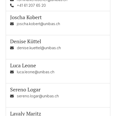
+41 61 207 65 20
Joscha Kobert
joscha.kobert@unibas.ch
Denise Küttel
denise.kuettel@unibas.ch
Luca Leone
luca.leone@unibas.ch
Sereno Logar
sereno.logar@unibas.ch
Layaly Maritz