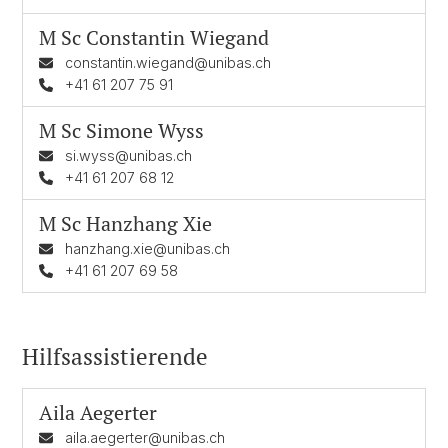
M Sc
Constantin Wiegand
constantin.wiegand@unibas.ch
+41 61 207 75 91
M Sc
Simone Wyss
si.wyss@unibas.ch
+41 61 207 68 12
M Sc
Hanzhang Xie
hanzhang.xie@unibas.ch
+41 61 207 69 58
Hilfsassistierende
Aila Aegerter
aila.aegerter@unibas.ch