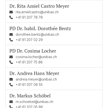
Dr.
Rita Amiel Castro Meyer
rita.amielcastro@unibas.ch
+41 61 207 78 78
PD Dr. habil.
Dorothée Bentz
dorothee.bentz@unibas.ch
+41 61 207 02 29
PD Dr.
Cosima Locher
cosima.locher@unibas.ch
+41 61 207 75 86
Dr.
Andrea Hans Meyer
andrea.meyer@unibas.ch
+41 61 207 06 55
Dr.
Markus Schöbel
m.schoebel@unibas.ch
+41 61 207 05 86