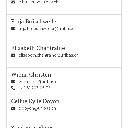
o.brunetti@unibas.ch
Finja Brüschweiler
finja.brueschweiler@unibas.ch
Elisabeth Chantraine
elisabeth.chantraine@unibas.ch
Wiona Christen
w.christen@unibas.ch
+41 61 207 05 72
Celine Kylie Doyon
c.doyon@unibas.ch
Stephanie Ebner