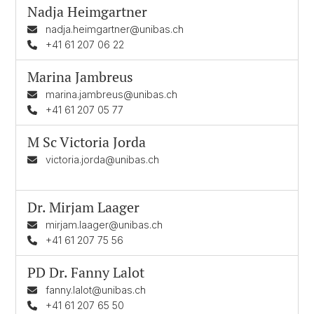
Nadja Heimgartner
nadja.heimgartner@unibas.ch
+41 61 207 06 22
Marina Jambreus
marina.jambreus@unibas.ch
+41 61 207 05 77
M Sc
Victoria Jorda
victoria.jorda@unibas.ch
Dr.
Mirjam Laager
mirjam.laager@unibas.ch
+41 61 207 75 56
PD Dr.
Fanny Lalot
fanny.lalot@unibas.ch
+41 61 207 65 50