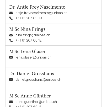
Dr.
Antje Frey Nascimento
antje.freynascimento@unibas.ch
+41 61 207 61 89
M Sc
Nina Frings
nina.frings@unibas.ch
+41 61 207 06 12
M Sc
Lena Glaser
lena.glaser@unibas.ch
Dr.
Daniel Grosshans
daniel.grosshans@unibas.ch
M Sc
Anne Günther
anne.guenther@unibas.ch
+41 61 207 68 15