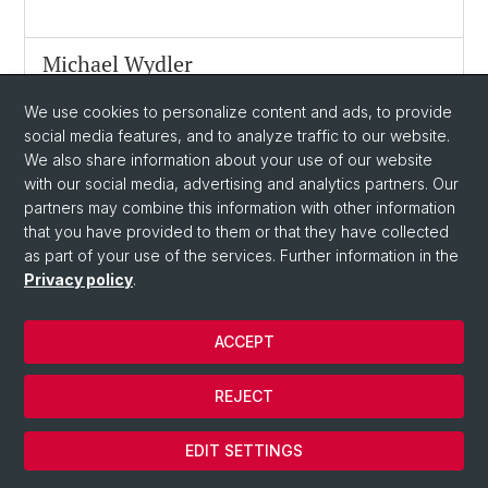
Michael Wydler
michael.wydler@unibas.ch
We use cookies to personalize content and ads, to provide
social media features, and to analyze traffic to our website.
We also share information about your use of our website
Céline Wyss
with our social media, advertising and analytics partners. Our
celine.wyss@unibas.ch
partners may combine this information with other information
+41 61 207 03 23
that you have provided to them or that they have collected
as part of your use of the services. Further information in the
Fabienne Zollinger
Privacy policy
.
fabienne.zollinger@stud.unibas.ch
ACCEPT
REJECT
Administration
EDIT SETTINGS
Andrea Andretta