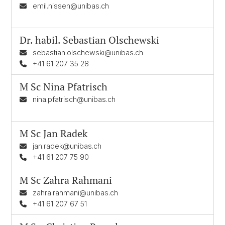
emil.nissen@unibas.ch
Dr. habil.
Sebastian Olschewski
sebastian.olschewski@unibas.ch
+41 61 207 35 28
M Sc
Nina Pfatrisch
nina.pfatrisch@unibas.ch
M Sc
Jan Radek
jan.radek@unibas.ch
+41 61 207 75 90
M Sc
Zahra Rahmani
zahra.rahmani@unibas.ch
+41 61 207 67 51