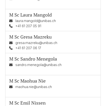
M Sc
Laura Mangold
laura.mangold@unibas.ch
+41 61 207 05 91
M Sc
Gresa Mazreku
gresa.mazreku@unibas.ch
+41 61 207 06 17
M Sc
Sandro Menegola
sandro.menegola@unibas.ch
M Sc
Maohua Nie
maohua.nie@unibas.ch
M Sc
Emil Nissen