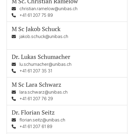
M Sc.
Christian Ramelow
christian.ramelow@unibas.ch
+41 61 207 75 89
M Sc
Jakob Schuck
jakob.schuck@unibas.ch
Dr.
Lukas Schumacher
lu.schumacher@unibas.ch
+41 61 207 35 31
M Sc
Lara Schwarz
lara.schwarz@unibas.ch
+41 61 207 76 29
Dr.
Florian Seitz
florian.seitz@unibas.ch
+41 61 207 61 89