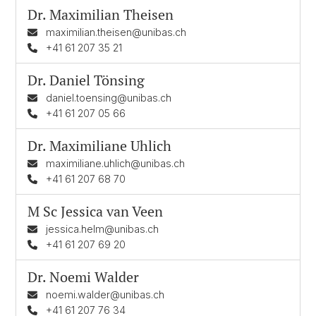
Dr.
Maximilian Theisen
maximilian.theisen@unibas.ch
+41 61 207 35 21
Dr.
Daniel Tönsing
daniel.toensing@unibas.ch
+41 61 207 05 66
Dr.
Maximiliane Uhlich
maximiliane.uhlich@unibas.ch
+41 61 207 68 70
M Sc
Jessica van Veen
jessica.helm@unibas.ch
+41 61 207 69 20
Dr.
Noemi Walder
noemi.walder@unibas.ch
+41 61 207 76 34