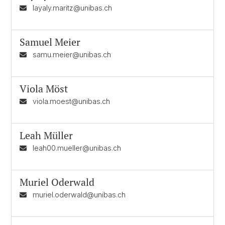
layaly.maritz@unibas.ch
Samuel Meier
samu.meier@unibas.ch
Viola Möst
viola.moest@unibas.ch
Leah Müller
leah00.mueller@unibas.ch
Muriel Oderwald
muriel.oderwald@unibas.ch