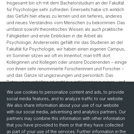
Insgesamt bin ich mit dem Bachelorstudium an der Fakultät
für Psychologie sehr zufrieden. Einerseits habe ich wirklich
das Gefühl hier etwas zu lernen und ein tieferes, anderes
und neues Verständnis vom Menschen zu bekommen. Das
umfasst sowohl theoretisches Wissen als auch praktische
Fähigkeiten und erste Einblicken in die Arbeit als
Psychologin. Andererseits gefällt mir das Studieren an der
Fakultät für Psychologie, wir haben einen eigenen Campus,
im Sommer sitzen wir oft im Innenhof, man trifft dort
Kolleginnen und Kollegen oder unsere Dozierenden – einige
von ihnen sehr renommierte Forscherinnen und Forscher –
und das Ganze ist ungezwungen und persönlich. Das
Betreuungsverhältnis ist nicht nur zahlenmässig super – auf
25 Studierende kommt eine Dozierende – es passt auch
We use cookies to personalize content and ads, to provide
fachlich und persönlich.
social media features, and to analyze traffic to our website.
We also share information about your use of our website
with our social media, advertising and analytics partners. Our
partners may combine this information with other information
that you have provided to them or that they have collected
as part of your use of the services. Further information in the