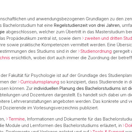
enschaftlichen und anwendungsbezogenen Grundlagen zu den zent
as Bachelorstudium hat eine
Regelstudienzeit von drei Jahren
, umf
gie
abgeschlossen, welcher zum Übertritt in das Masterstudium ber
das Propädeutikum zentral ist, sowie dem
zweiten und dritten Stud
e sowie praktische Kompetenzen vermittelt werden. Eine Übersi
Bestimmungen des Studiums sind in der
Studienordnung
geregelt 
chnis
ersichtlich, wobei dort auch immer die Zuordnung der betref
der Fakultät für Psychologie ist auf der Grundlage des Studienpla
ahmen der
Curriculumsplanung
so konzipiert, dass Studierende in d
ssen können. Zur
individuellen Planung des Bachelorstudiums ist d
ilungen und Dozenturen dargestellt. Es handelt sich dabei um die 
eitere Lehrveranstaltungen angeboten werden. Das konkrete und ve
d Dozierende im Vorlesungsverzeichnis publiziert.
gen,
Termine
, Informationen und Dokumente für das Bachelorstud
die Module und Lernformen des Bachelorstudiums erläutert, in
Do
e, Reglemente und Vorlagen gelistet und auf
Tools & Support
wer