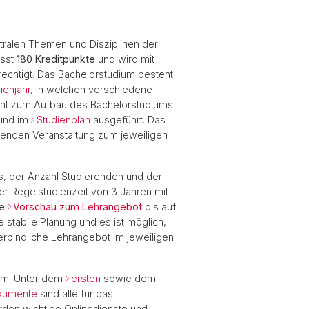
ralen Themen und Disziplinen der
asst
180 Kreditpunkte
und wird mit
echtigt. Das Bachelorstudium besteht
ienjahr
, in welchen verschiedene
cht zum Aufbau des Bachelorstudiums
und im
Studienplan
ausgeführt. Das
fenden Veranstaltung zum jeweiligen
ns, der Anzahl Studierenden und der
er Regelstudienzeit von 3 Jahren mit
ie
Vorschau zum Lehrangebot
bis auf
stabile Planung und es ist möglich,
rbindliche Lehrangebot im jeweiligen
ium. Unter dem
ersten
sowie dem
kumente
sind alle für das
den wichtige Onlinedienste und