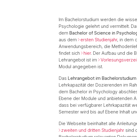
Im Bachelorstudium werden die wiss
Psychologie gelehrt und vermittelt. D
dem
Bachelor of Science in Psycholo
aus dem
ersten Studienjahr
, in dem 
Anwendungsbereich, die Methodenlehr
findet sich
hier
. Der Aufbau und die 
Lehrangebot ist im
Vorlesungsverzei
Modul angegeben ist.
Das
Lehrangebot im Bachelorstudium
Lehrkapazität der Dozierenden im R
dem Bachelor in Psychology abschlie
Ebene der Module und anbietenden Abte
dass bei verfügbarer Lehrkapazität w
Semester wird bis auf Ebene Inhalt un
Die Webseite beinhaltet alle Anleitun
zweiten und dritten Studienjahr
sind 
Bachelorstudium relevanten Dokument