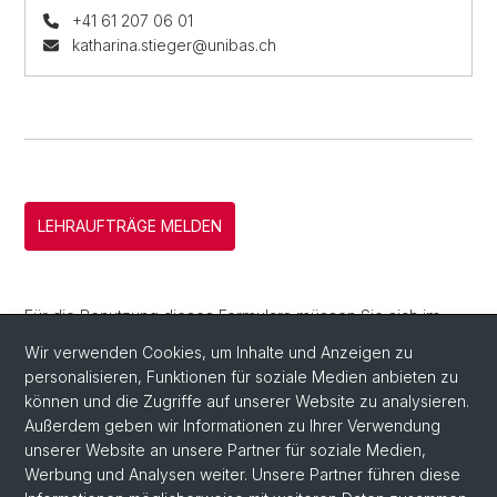
+41 61 207 06 01
katharina.stieger@unibas.ch
LEHRAUFTRÄGE MELDEN
Für die Benutzung dieses Formulars müssen Sie sich im
VPN befinden.
Wir verwenden Cookies, um Inhalte und Anzeigen zu
personalisieren, Funktionen für soziale Medien anbieten zu
können und die Zugriffe auf unserer Website zu analysieren.
Außerdem geben wir Informationen zu Ihrer Verwendung
unserer Website an unsere Partner für soziale Medien,
Werbung und Analysen weiter. Unsere Partner führen diese