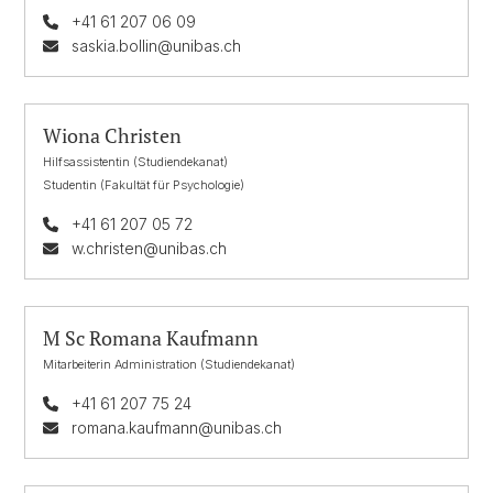
+41 61 207 06 09
saskia.bollin@unibas.ch
Wiona Christen
Hilfsassistentin (Studiendekanat)
Studentin (Fakultät für Psychologie)
+41 61 207 05 72
w.christen@unibas.ch
M Sc Romana Kaufmann
Mitarbeiterin Administration (Studiendekanat)
+41 61 207 75 24
romana.kaufmann@unibas.ch