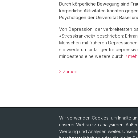
Durch körperliche Bewegung sind Frau
körperliche Aktivitäten könnten geg
Psychologen der Universität Basel und
Von Depression, der verbreitetsten ps
«Stresskrankheit» beschrieben: Erkran
Menschen mit früheren Depressionen au
sie wiederum anfälliger für depressi
mindestens eine weitere durch.
mehr.
Zurück
Wir verwenden Cookies, um Inhalte und
unserer Website zu analysieren. Außer
Werbung und Analysen weiter. Unsere P