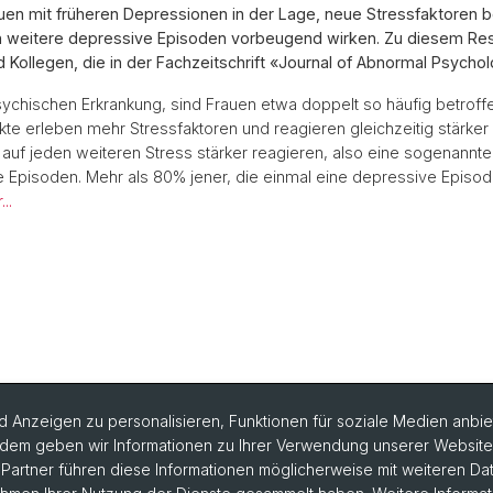
en mit früheren Depressionen in der Lage, neue Stressfaktoren be
en weitere depressive Episoden vorbeugend wirken. Zu diesem Res
 Kollegen, die in der Fachzeitschrift «Journal of Abnormal Psychol
ychischen Erkrankung, sind Frauen etwa doppelt so häufig betroffen
kte erleben mehr Stressfaktoren und reagieren gleichzeitig stärk
f jeden weiteren Stress stärker reagieren, also eine sogenannte 
ve Episoden. Mehr als 80% jener, die einmal eine depressive Epis
..
 Anzeigen zu personalisieren, Funktionen für soziale Medien anbiet
dem geben wir Informationen zu Ihrer Verwendung unserer Website a
artner führen diese Informationen möglicherweise mit weiteren D