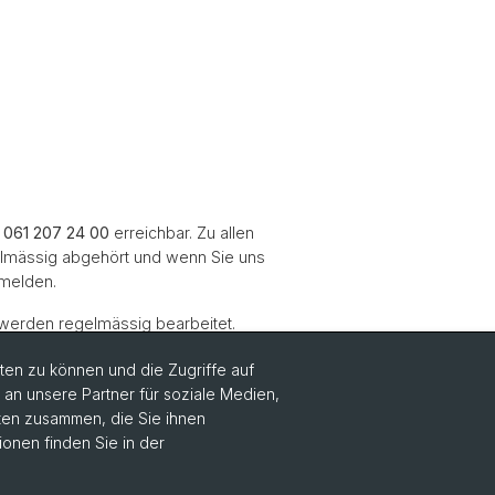
r
061 207 24 00
erreichbar. Zu allen
elmässig abgehört und wenn Sie uns
 melden.
 werden regelmässig bearbeitet.
en zu können und die Zugriffe auf
n unsere Partner für soziale Medien,
aten zusammen, die Sie ihnen
ionen finden Sie in der