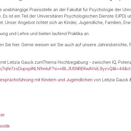
 unabhängige Praxisstelle an der Fakultät für Psychologie der Unive
e. Es ist ein Teil der Universitären Psychologischen Dienste (UPD) 
. Unser Angebot richtet sich an Kinder, Jugendliche, Familien, E
ung und Lehre und bieten laufend Praktika an.
 Sie hier. Gerne weisen wir Sie auch auf unsere Jahresberichte, 
 mit Letizia Gauck zumThema Hochbegabung - zwischen IQ, Potenz
ode/7qfe7zsDupsplNLN1nnIuF?si=n8LJfJ5NREKwAVsIL9yzvQ&t=44&ct=
esprächsführung mit Kindern und Jugendlichen
von Letizia Gauck 
ter
ostik