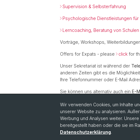
Supervision & Selbsterfahrung
Psychologische Dienstleistungen fü
Lerncoaching, Beratung von Schulen
Vorträge, Workshops, Weiterbildunge
Offers for Expats - please
click
for t
Unser Sekretariat ist während der
Tel
anderen Zeiten gibt es die Möglichkeit
Ihre Telefonnummer oder E-Mail Adres
Sie können uns alternativ auch ein
E-M
Wir danken Ihnen für Ihr Verständnis
Wir verwenden Cookies, um Inhalte und
unserer Website zu analysieren. Außer
Werbung und Analysen weiter. Unsere P
bereitgestellt haben oder die sie im 
Datenschutzerklärung
.