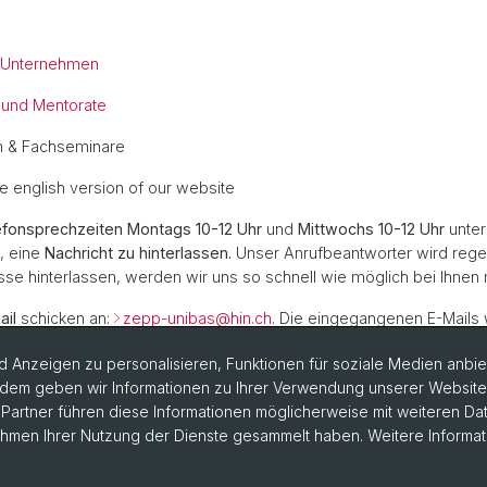
r Unternehmen
 und Mentorate
n & Fachseminare
he english version of our website
efonsprechzeiten Montags 10-12 Uhr
und
Mittwochs 10-12 Uhr
unte
, eine
Nachricht zu hinterlassen.
Unser Anrufbeantworter wird reg
se hinterlassen, werden wir uns so schnell wie möglich bei Ihnen
ail
schicken an:
zepp-unibas@
hin.ch
. Die eingegangenen E-Mails
 und wünschen Ihnen gute
Gesundheit
.
 Anzeigen zu personalisieren, Funktionen für soziale Medien anbiet
dem geben wir Informationen zu Ihrer Verwendung unserer Website a
artner führen diese Informationen möglicherweise mit weiteren D
Rahmen Ihrer Nutzung der Dienste gesammelt haben. Weitere Informat