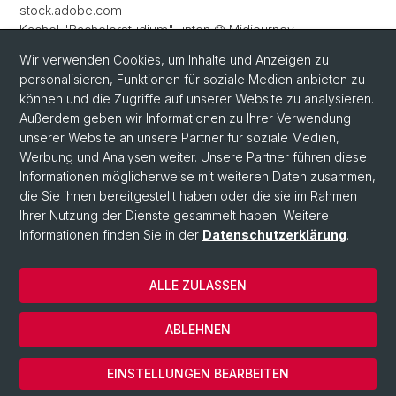
stock.adobe.com
Kachel "Bachelorstudium" unten © Midjourney
Kachel "Masterstudium" oben © everything bagel /
Wir verwenden Cookies, um Inhalte und Anzeigen zu
stock.adobe.com
personalisieren, Funktionen für soziale Medien anbieten zu
Kachel "Studieninteressierte" © dudlajzov /
können und die Zugriffe auf unserer Website zu analysieren.
stock.adobe.com
Außerdem geben wir Informationen zu Ihrer Verwendung
unserer Website an unsere Partner für soziale Medien,
Werbung und Analysen weiter. Unsere Partner führen diese
Informationen möglicherweise mit weiteren Daten zusammen,
die Sie ihnen bereitgestellt haben oder die sie im Rahmen
Ihrer Nutzung der Dienste gesammelt haben. Weitere
Informationen finden Sie in der
Datenschutzerklärung
.
© Universität Basel
ALLE ZULASSEN
Datenschutzerklärung
Fakultät
ABLEHNEN
Impressum
Cookies
EINSTELLUNGEN BEARBEITEN