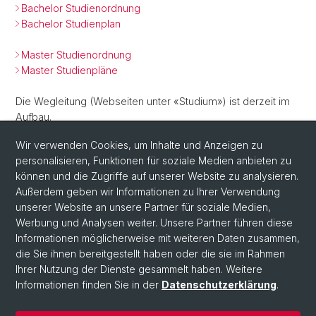
Bachelor Studienordnung
Bachelor Studienplan
Master Studienordnung
Master Studienpläne
Die Wegleitung (Webseiten unter «Studium») ist derzeit im
Aufbau.
Wir verwenden Cookies, um Inhalte und Anzeigen zu
Ihr Team Studiendekanat
personalisieren, Funktionen für soziale Medien anbieten zu
können und die Zugriffe auf unserer Website zu analysieren.
Zurück
Außerdem geben wir Informationen zu Ihrer Verwendung
unserer Website an unsere Partner für soziale Medien,
Werbung und Analysen weiter. Unsere Partner führen diese
Informationen möglicherweise mit weiteren Daten zusammen,
die Sie ihnen bereitgestellt haben oder die sie im Rahmen
Ihrer Nutzung der Dienste gesammelt haben. Weitere
Informationen finden Sie in der
Datenschutzerklärung
.
© Universität Basel