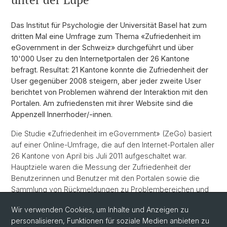
Das Institut für Psychologie der Universität Basel hat zum
dritten Mal eine Umfrage zum Thema «Zufriedenheit im
eGovernment in der Schweiz» durchgeführt und über
10'000 User zu den Internetportalen der 26 Kantone
befragt. Resultat: 21 Kantone konnte die Zufriedenheit der
User gegenüber 2008 steigern, aber jeder zweite User
berichtet von Problemen während der Interaktion mit den
Portalen. Am zufriedensten mit ihrer Website sind die
Appenzell Innerrhoder/-innen.
Die Studie «Zufriedenheit im eGovernment» (ZeGo) basiert
auf einer Online-Umfrage, die auf den Internet-Portalen aller
26 Kantone von April bis Juli 2011 aufgeschaltet war.
Hauptziele waren die Messung der Zufriedenheit der
Benutzerinnen und Benutzer mit den Portalen sowie die
Sammlung von Rückmeldungen zu Problembereichen und
Verbesserungswünschen, um diese in zukünftige
Wir verwenden Cookies, um Inhalte und Anzeigen zu
Weiterentwicklungen einfliessen zu lassen.
mehr...
personalisieren, Funktionen für soziale Medien anbieten zu