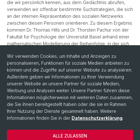
die wir persönlich kennen, aus dem Gedächtnis abrufen,
verwenden wir offenbar bestimmte Suchstrategien, die sich
an der internen Repräsentation des sozialen Netzwerks
zwischen diesen Personen orientieren. Zu diesem Ergebnis
kommen Dr. Thomas Hills und Dr. Thorsten Pachur von der
Fakultät für Psychologie der Universität Basel anhand einer
mathematischen Modellierung der Reihenfolge, in der sich
Versuchsteilnehmer an ihnen bekannte Personen erinnerten.
Wir verwenden Cookies, um Inhalte und Anzeigen zu
mehr...
personalisieren, Funktionen für soziale Medien anbieten zu
können und die Zugriffe auf unserer Website zu analysieren.
Zurück
Außerdem geben wir Informationen zu Ihrer Verwendung
unserer Website an unsere Partner für soziale Medien,
Werbung und Analysen weiter. Unsere Partner führen diese
Informationen möglicherweise mit weiteren Daten zusammen,
die Sie ihnen bereitgestellt haben oder die sie im Rahmen
Ihrer Nutzung der Dienste gesammelt haben. Weitere
Informationen finden Sie in der
Datenschutzerklärung
.
© Universität Basel
ALLE ZULASSEN
Datenschutzerklärung