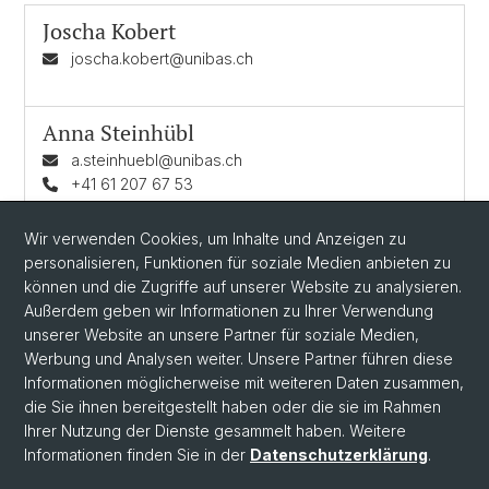
Joscha Kobert
joscha.kobert@unibas.ch
Anna Steinhübl
a.steinhuebl@unibas.ch
+41 61 207 67 53
Philip Michael Wagner
Wir verwenden Cookies, um Inhalte und Anzeigen zu
philip.wagner@stud.unibas.ch
personalisieren, Funktionen für soziale Medien anbieten zu
können und die Zugriffe auf unserer Website zu analysieren.
Außerdem geben wir Informationen zu Ihrer Verwendung
unserer Website an unsere Partner für soziale Medien,
Werbung und Analysen weiter. Unsere Partner führen diese
Informationen möglicherweise mit weiteren Daten zusammen,
die Sie ihnen bereitgestellt haben oder die sie im Rahmen
Ihrer Nutzung der Dienste gesammelt haben. Weitere
Informationen finden Sie in der
Datenschutzerklärung
.