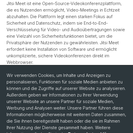
Jitsi Meet ist eine Open-Source-Videokonferenzplattform,
die es Nutzenden ermöglicht, Video-Meetings in Echtzeit
abzuhalten. Die Plattform legt einen starken Fokus auf
Sicherheit und Datenschutz, indem sie End-to-End-
Verschlüsselung für Video- und Audioübertragungen sowie
eine Vielzahl von Sicherheitsfunktionen bietet, um die
Privatsphäre der Nutzenden zu gewährleisten. Jitsi Meet
erfordert keine Installation von Software und ermöglicht
unkomplizierte, sichere Videokonferenzen direkt im
Webbrowser.
Wir verwenden Cookies, um Inhalte und Anzeigen zu
personalisieren, Funktionen für soziale Medien anbieten zu
Verfügbarkeit: im Internet (extern) und im universitären
können und die Zugriffe auf unserer Website zu analysieren.
Netzwerk (oder VPN)
Außerdem geben wir Informationen zu Ihrer Verwendung
unserer Website an unsere Partner für soziale Medien,
Werbung und Analysen weiter. Unsere Partner führen diese
Informationen möglicherweise mit weiteren Daten zusammen,
die Sie ihnen bereitgestellt haben oder die sie im Rahmen
Ihrer Nutzung der Dienste gesammelt haben. Weitere