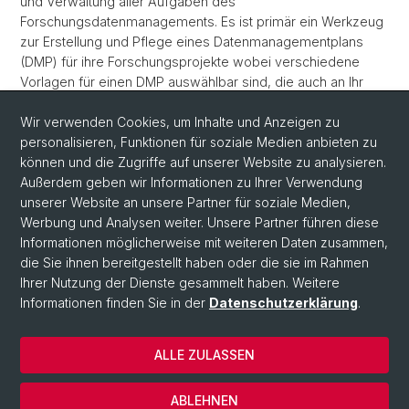
und Verwaltung aller Aufgaben des
Forschungsdatenmanagements. Es ist primär ein Werkzeug
zur Erstellung und Pflege eines Datenmanagementplans
(DMP) für ihre Forschungsprojekte wobei verschiedene
Vorlagen für einen DMP auswählbar sind, die auch an Ihr
Projekt angepasst werden können.
Wir verwenden Cookies, um Inhalte und Anzeigen zu
Link zur RDMO Instanz der Fakultät für Psychologie
personalisieren, Funktionen für soziale Medien anbieten zu
können und die Zugriffe auf unserer Website zu analysieren.
Verfügbarkeit: nur im universitären Netzwerk (oder VPN)
Außerdem geben wir Informationen zu Ihrer Verwendung
unserer Website an unsere Partner für soziale Medien,
Werbung und Analysen weiter. Unsere Partner führen diese
Informationen möglicherweise mit weiteren Daten zusammen,
die Sie ihnen bereitgestellt haben oder die sie im Rahmen
Ihrer Nutzung der Dienste gesammelt haben. Weitere
Informationen finden Sie in der
Datenschutzerklärung
.
© Universität Basel
ALLE ZULASSEN
Datenschutzerklärung
Fakultät
ABLEHNEN