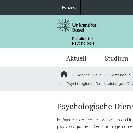
Kontakt
Fakultät für
Psychologie
Aktuell
Studium
Service Public
Zentrum für 
News
Bachelorstudium (StO24)
Schwerpunkte
MAS / EA / CAS in Kinder- und
Zentrum für Entwicklungs- und
Porträt
Psychologische Dienstleistungen für
Jugendpsychologie
Persönlichkeitspsychologie
Stellen
Bachelorstudium (StO15)
Central Labs
Ehemalige Professorinnen und
MAS in Prozessbasierter Psychothe
Professoren
Psychologische Dien
Personen
Im Wandel der Zeit entwickeln sich U
psychologischen Dienstleitungen unte
Diversity & Inclusion