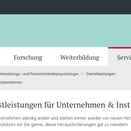
Forschung
Weiterbildung
Serv
Entwicklungs- und Persönlichkeitspsychologie
Dienstleistungen
Forschungs-News
Masterstudium (StO24)
Scientific Advisory Board
MAS in Personzentrierte Psychotherapie
Zentrum für Psychotherapie
Abteilungen
Verans
Doktor
Forsch
MAS Hu
Titula
 Unternehmen
Masterstudium (StO15)
Leitung & Organisation
IT
rapie
CAS Motivational Interviewing
CAS Im
stleistungen für Unternehmen & Inst
Interv
Jugend
Fakultätsverwaltung
Gruppi
nternehmen ständig weiter und stehen immer wieder vor neuen Her
rstützen wir Sie gerne, diese Herausforderungen gut zu meistern.
Nachhaltigkeit