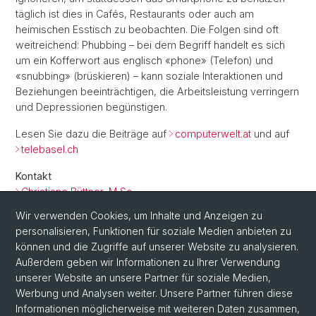
täglich ist dies in Cafés, Restaurants oder auch am
heimischen Esstisch zu beobachten. Die Folgen sind oft
weitreichend: Phubbing – bei dem Begriff handelt es sich
um ein Kofferwort aus englisch «phone» (Telefon) und
«snubbing» (brüskieren) – kann soziale Interaktionen und
Beziehungen beeinträchtigen, die Arbeitsleistung verringern
und Depressionen begünstigen.
Lesen Sie dazu die Beiträge auf
computerwelt.at
und auf
telebasel.ch
Kontakt
Christiane Büttner, M Sc
Wir verwenden Cookies, um Inhalte und Anzeigen zu
© New Africa / stock.adobe.com
personalisieren, Funktionen für soziale Medien anbieten zu
können und die Zugriffe auf unserer Website zu analysieren.
Zurück
Außerdem geben wir Informationen zu Ihrer Verwendung
unserer Website an unsere Partner für soziale Medien,
Werbung und Analysen weiter. Unsere Partner führen diese
Informationen möglicherweise mit weiteren Daten zusammen,