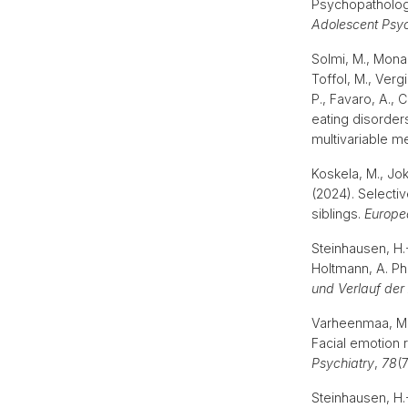
Psychopatholog
Adolescent Psy
Solmi, M., Monac
Toffol, M., Vergi
P., Favaro, A., 
eating disorder
multivariable m
Koskela, M., Jok
(2024). Selecti
siblings.
Europe
Steinhausen, H.-
Holtmann, A. Ph
und Verlauf der
Varheenmaa, M., 
Facial emotion r
Psychiatry
,
78
(
Steinhausen, H.-