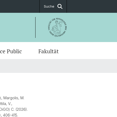
Suche
ice Public
Fakultät
taltungen
atsstudium
ungsdekanat
manistische Psychotherapie
rprofessuren und Dozenturen
aginativ-systemische
entionen mit Kindern und
., Margolis, M.
lichen
erungen
ila, V.,
NDiGO) C. (2026).
, 406-415.