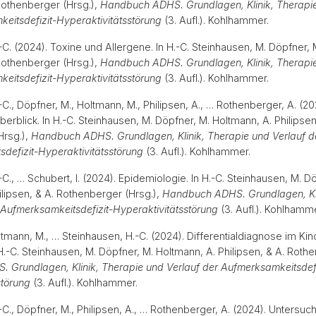
 Rothenberger (Hrsg.),
Handbuch ADHS. Grundlagen, Klinik, Therapie
eitsdefizit-Hyperaktivitätsstörung
(3. Aufl.). Kohlhammer.
-C. (2024). Toxine und Allergene. In H.-C. Steinhausen, M. Döpfner, 
 Rothenberger (Hrsg.),
Handbuch ADHS. Grundlagen, Klinik, Therapie
eitsdefizit-Hyperaktivitätsstörung
(3. Aufl.). Kohlhammer.
C., Döpfner, M., Holtmann, M., Philipsen, A., … Rothenberger, A. (2
berblick. In H.-C. Steinhausen, M. Döpfner, M. Holtmann, A. Philipsen
Hrsg.),
Handbuch ADHS. Grundlagen, Klinik, Therapie und Verlauf d
defizit-Hyperaktivitätsstörung
(3. Aufl.). Kohlhammer.
C., … Schubert, I. (2024). Epidemiologie. In H.-C. Steinhausen, M. D
ilipsen, & A. Rothenberger (Hrsg.),
Handbuch ADHS. Grundlagen, Kli
 Aufmerksamkeitsdefizit-Hyperaktivitätsstörung
(3. Aufl.). Kohlham
ltmann, M., … Steinhausen, H.-C. (2024). Differentialdiagnose im Ki
H.-C. Steinhausen, M. Döpfner, M. Holtmann, A. Philipsen, & A. Rothe
Grundlagen, Klinik, Therapie und Verlauf der Aufmerksamkeitsdefi
störung
(3. Aufl.). Kohlhammer.
C., Döpfner, M., Philipsen, A., … Rothenberger, A. (2024). Untersuch