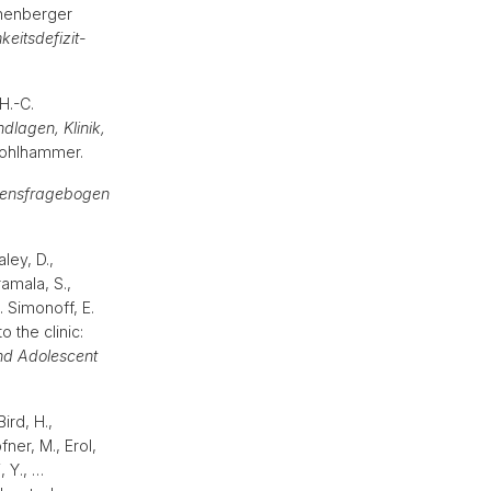
thenberger
eitsdefizit-
H.-C.
dlagen, Klinik,
. Kohlhammer.
tensfragebogen
ley, D.,
ramala, S.,
… Simonoff, E.
 the clinic:
nd Adolescent
ird, H.,
ner, M., Erol,
, Y., …