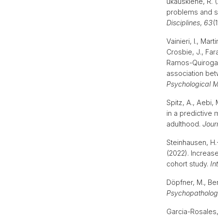
ukauskienė, R. 
problems and st
Disciplines
,
63
(
Vainieri, I., Ma
Crosbie, J., Fara
Ramos-Quiroga, J
association betw
Psychological M
Spitz, A., Aebi,
in a predictive
adulthood.
Jour
Steinhausen, H.-C
(2022). Increas
cohort study.
In
Döpfner, M., Ber
Psychopatholog
Garcia-Rosales, 