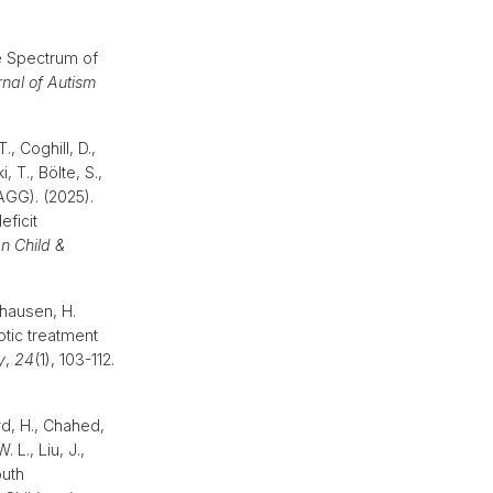
te Spectrum of
nal of Autism
, Coghill, D.,
 T., Bölte, S.,
EAGG). (2025).
eficit
n Child &
nhausen, H.
otic treatment
y
,
24
(1), 103-112.
ird, H., Chahed,
 L., Liu, J.,
outh