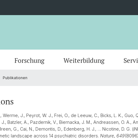
Forschung
Weiterbildung
Serv
Publikationen
Forschungs-News
Masterstudium (StO24)
Scientific Advisory Board
MAS in Personzentrierte Psychotherapie
Zentrum für Psychotherapie
Abteilungen
Verans
Doktor
Forsch
MAS Hu
Titula
Masterstudium (StO15)
Leitung & Organisation
IT
ions
rapie
CAS Motivational Interviewing
CAS Im
Interv
, Werme, J., Peyrot, W. J., Frei, O., de Leeuw, C., Bicks, L. K., Guo, Q
Jugend
Fakultätsverwaltung
Gruppi
., Batzler, A., Pazdernik, V., Biernacka, J. M., Andreassen, O. A., Antt
Breen, G., Cai, N., Demontis, D., Edenberg, H. J., … Nicotine, D. G. (i
etic landscape across 14 psychiatric disorders.
Nachhaltigkeit
Nature
,
649
(8096)