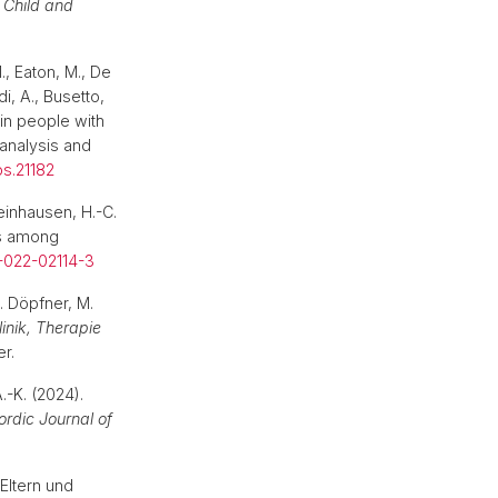
l Child and
., Eaton, M., De
di, A., Busetto,
 in people with
-analysis and
s.21182
einhausen, H.-C.
rs among
-022-02114-3
M. Döpfner, M.
nik, Therapie
mer.
.-K. (2024).
ordic Journal of
 Eltern und