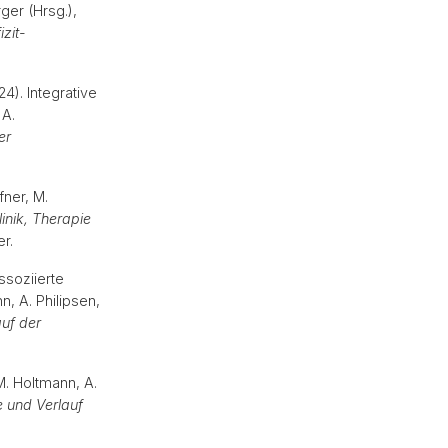
ger (Hrsg.),
zit-
4). Integrative
 A.
er
fner, M.
nik, Therapie
mer.
ssoziierte
, A. Philipsen,
uf der
M. Holtmann, A.
 und Verlauf