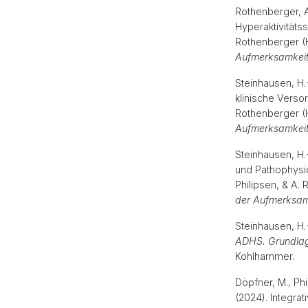
Rothenberger, A
Hyperaktivitätss
Rothenberger (
Aufmerksamkeits
Steinhausen, H.-
klinische Versor
Rothenberger (
Aufmerksamkeits
Steinhausen, H.-
und Pathophysio
Philipsen, & A.
der Aufmerksamk
Steinhausen, H.-
ADHS. Grundlage
Kohlhammer.
Döpfner, M., Phi
(2024). Integrat