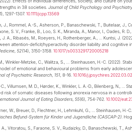
(2022). Effects of individual differences, society, and culture on you
rengths in 38 societies.
Journal of Child Psychology and Psychiatry
11), 1297-1307.
10.1111/jcpp.13569
rtin, J., Rommel, A.-S., Asherson, P., Banaschewski, T., Buitelaar, J., 
one, S. V., Franke, B., Loo, S. K., Miranda, A., Manor, I., Oades, R. D.,
. A., Ribasés, M., Roeyers, H., Rothenberger, A., … Kuntsi, J. (202
een attention-deficit/hyperactivity disorder liability and cognitive 
edicine
,
52
(14), 3150-3158.
10.1017/s0033291720005218
 M., Winkler-Metzke, C., Walitza, S., … Steinhausen, H.-C. (2022). Sta
 model of emotional and behavioural problems from early adolesce
nal of Psychiatric Research
,
151
, 8-16.
10.1016/j.jpsychires.2022.03.0
., Villumsen, M. D., Hørder, K., Winkler, L. A.-D., Bilenberg, N., … Stø
ed risk of somatic diseases following anorexia nervosa in a control
ternational Journal of Eating Disorders
,
55
(6), 754-762.
10.1002/eat.2
ner, W., Breuer, D., Flechtner, H., Lehmkuhl, G., … Steinhausen, H.-C.
isches Befund-System für Kinder und Jugendliche (CASCAP-2)
. Ho
A., Vitoratou, S., Faraone, S. V., Rudaizky, D., Banaschewski, T., As