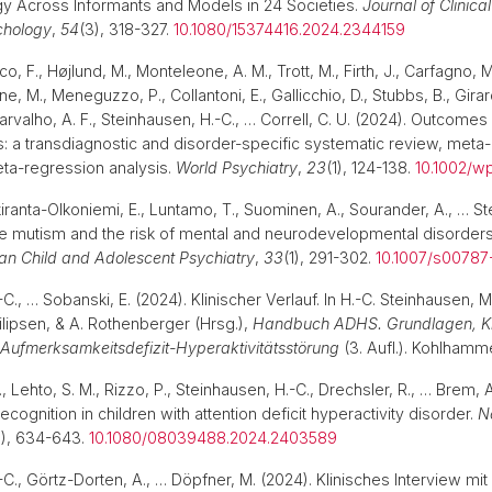
y Across Informants and Models in 24 Societies.
Journal of Clinica
chology
,
54
(3), 318-327.
10.1080/15374416.2024.2344159
o, F., Højlund, M., Monteleone, A. M., Trott, M., Firth, J., Carfagno, M
ne, M., Meneguzzo, P., Collantoni, E., Gallicchio, D., Stubbs, B., Girar
Carvalho, A. F., Steinhausen, H.-C., … Correll, C. U. (2024). Outcomes
s: a transdiagnostic and disorder-specific systematic review, meta
eta-regression analysis.
World Psychiatry
,
23
(1), 124-138.
10.1002/wp
iranta-Olkoniemi, E., Luntamo, T., Suominen, A., Sourander, A., … St
ve mutism and the risk of mental and neurodevelopmental disorde
an Child and Adolescent Psychiatry
,
33
(1), 291-302.
10.1007/s00787
C., … Sobanski, E. (2024). Klinischer Verlauf. In H.-C. Steinhausen, 
ilipsen, & A. Rothenberger (Hrsg.),
Handbuch ADHS. Grundlagen, Kli
 Aufmerksamkeitsdefizit-Hyperaktivitätsstörung
(3. Aufl.). Kohlham
Lehto, S. M., Rizzo, P., Steinhausen, H.-C., Drechsler, R., … Brem, A
ecognition in children with attention deficit hyperactivity disorder.
N
7), 634-643.
10.1080/08039488.2024.2403589
C., Görtz-Dorten, A., … Döpfner, M. (2024). Klinisches Interview mit