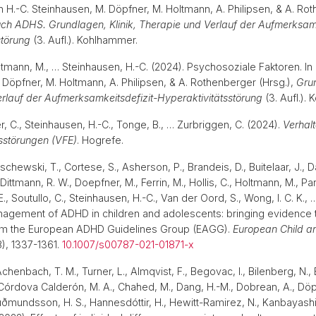
In H.-C. Steinhausen, M. Döpfner, M. Holtmann, A. Philipsen, & A. Ro
h ADHS. Grundlagen, Klinik, Therapie und Verlauf der Aufmerksamk
störung
(3. Aufl.). Kohlhammer.
ltmann, M., … Steinhausen, H.-C. (2024). Psychosoziale Faktoren. In 
 Döpfner, M. Holtmann, A. Philipsen, & A. Rothenberger (Hrsg.),
Grun
rlauf der Aufmerksamkeitsdefizit-Hyperaktivitätsstörung
(3. Aufl.)
ler, C., Steinhausen, H.-C., Tonge, B., … Zurbriggen, C. (2024).
Verhal
sstörungen (VFE)
. Hogrefe.
schewski, T., Cortese, S., Asherson, P., Brandeis, D., Buitelaar, J., Da
Dittmann, R. W., Doepfner, M., Ferrin, M., Hollis, C., Holtmann, M., Pa
, Soutullo, C., Steinhausen, H.-C., Van der Oord, S., Wong, I. C. K., 
agement of ADHD in children and adolescents: bringing evidence to
om the European ADHD Guidelines Group (EAGG).
European Child a
8), 1337-1361.
10.1007/s00787-021-01871-x
chenbach, T. M., Turner, L., Almqvist, F., Begovac, I., Bilenberg, N., B
Córdova Calderón, M. A., Chahed, M., Dang, H.-M., Dobrean, A., Döpf
uðmundsson, H. S., Hannesdóttir, H., Hewitt-Ramirez, N., Kanbayashi