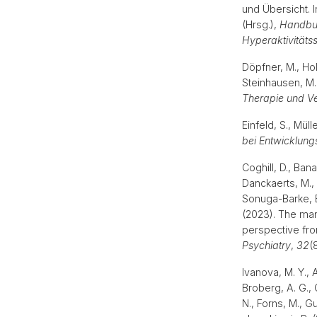
und Übersicht. 
(Hrsg.),
Handbuc
Hyperaktivitäts
Döpfner, M., Ho
Steinhausen, M.
Therapie und Ve
Einfeld, S., Mül
bei Entwicklung
Coghill, D., Bana
Danckaerts, M., 
Sonuga-Barke, E.
(2023). The man
perspective fr
Psychiatry
,
32
(
Ivanova, M. Y., A
Broberg, A. G., 
N., Forns, M., G