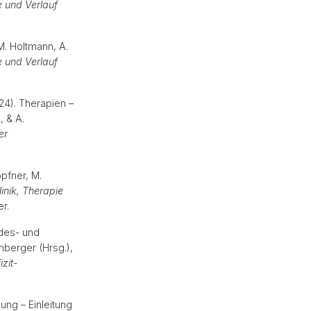
 und Verlauf
M. Holtmann, A.
 und Verlauf
024). Therapien –
, & A.
er
öpfner, M.
nik, Therapie
mer.
ndes- und
nberger (Hrsg.),
zit-
ung – Einleitung