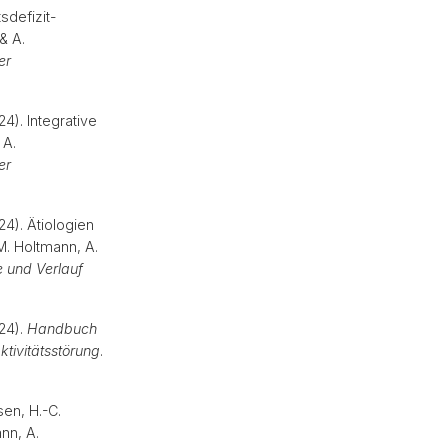
sdefizit-
& A.
er
4). Integrative
 A.
er
24). Ätiologien
M. Holtmann, A.
 und Verlauf
024).
Handbuch
tivitätsstörung
.
sen, H.-C.
ann, A.