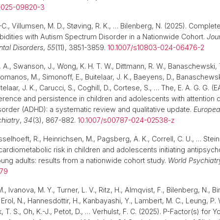
6-025-09820-3
C., Villumsen, M. D., Støving, R. K., … Bilenberg, N. (2025). Comple
idities with Autism Spectrum Disorder in a Nationwide Cohort.
Jour
tal Disorders
,
55
(11), 3851-3859.
10.1007/s10803-024-06476-2
, A., Swanson, J., Wong, K. H. T. W., Dittmann, R. W., Banaschewski, T.
Romanos, M., Simonoff, E., Buitelaar, J. K., Baeyens, D., Banaschewski,
telaar, J. K., Carucci, S., Coghill, D., Cortese, S., … The, E. A. G. G. (
rence and persistence in children and adolescents with attention d
isorder (ADHD): a systematic review and qualitative update.
Europea
hiatry
,
34
(3), 867-882.
10.1007/s00787-024-02538-z
selhoeft, R., Heinrichsen, M., Pagsberg, A. K., Correll, C. U., … Stei
ardiometabolic risk in children and adolescents initiating antipsych
ng adults: results from a nationwide cohort study.
World Psychiatr
279
 Ivanova, M. Y., Turner, L. V., Ritz, H., Almqvist, F., Bilenberg, N., B
Erol, N., Hannesdottir, H., Kanbayashi, Y., Lambert, M. C., Leung, P. W.
, T. S., Oh, K.-J., Petot, D., … Verhulst, F. C. (2025). P-Factor(s) for Y