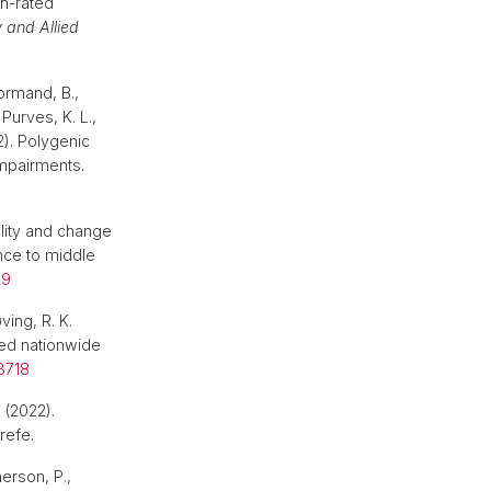
th-rated
 and Allied
Cormand, B.,
 Purves, K. L.,
2). Polygenic
impairments.
bility and change
nce to middle
29
ving, R. K.
led nationwide
3718
 (2022).
grefe.
herson, P.,