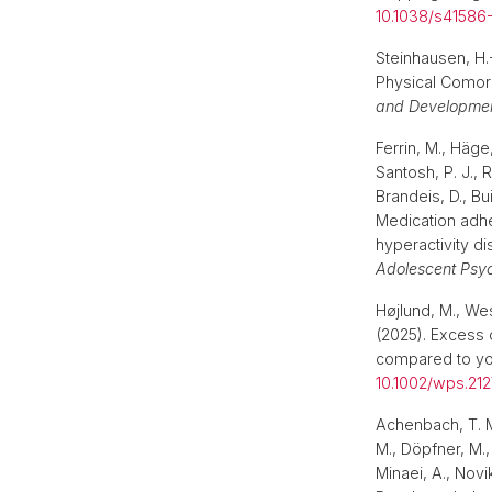
10.1038/s4158
Steinhausen, H.-
Physical Comorb
and Developmen
Ferrin, M., Häge
Santosh, P. J., 
Brandeis, D., Bui
Medication adhe
hyperactivity d
Adolescent Psyc
Højlund, M., Wes
(2025). Excess c
compared to you
10.1002/wps.21
Achenbach, T. M.,
M., Döpfner, M., 
Minaei, A., Novik