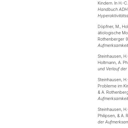
Kindern. In H.-C
Handbuch ADHS. 
Hyperaktivitäts
Döpfner, M., Hol
ätiologische Mod
Rothenberger (
Aufmerksamkeits
Steinhausen, H.-
Holtmann, A. Ph
und Verlauf der
Steinhausen, H.
Probleme im Kin
& A. Rothenberg
Aufmerksamkeits
Steinhausen, H.-
Philipsen, & A.
der Aufmerksamk