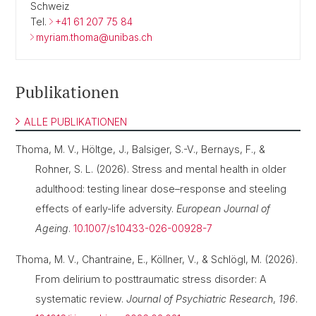
Schweiz
Tel.
+41 61 207 75 84
myriam.thoma@unibas.ch
Publikationen
ALLE PUBLIKATIONEN
Thoma, M. V., Höltge, J., Balsiger, S.-V., Bernays, F., &
Rohner, S. L. (2026). Stress and mental health in older
adulthood: testing linear dose–response and steeling
effects of early-life adversity.
European Journal of
Ageing
.
10.1007/s10433-026-00928-7
Thoma, M. V., Chantraine, E., Köllner, V., & Schlögl, M. (2026).
From delirium to posttraumatic stress disorder: A
systematic review.
Journal of Psychiatric Research
,
196
.