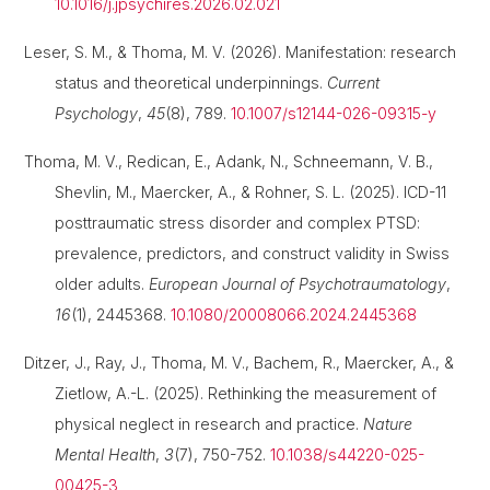
10.1016/j.jpsychires.2026.02.021
Leser, S. M., & Thoma, M. V. (2026). Manifestation: research
status and theoretical underpinnings.
Current
Psychology
,
45
(8), 789.
10.1007/s12144-026-09315-y
Thoma, M. V., Redican, E., Adank, N., Schneemann, V. B.,
Shevlin, M., Maercker, A., & Rohner, S. L. (2025). ICD-11
posttraumatic stress disorder and complex PTSD:
prevalence, predictors, and construct validity in Swiss
older adults.
European Journal of Psychotraumatology
,
16
(1), 2445368.
10.1080/20008066.2024.2445368
Ditzer, J., Ray, J., Thoma, M. V., Bachem, R., Maercker, A., &
Zietlow, A.-L. (2025). Rethinking the measurement of
physical neglect in research and practice.
Nature
Mental Health
,
3
(7), 750-752.
10.1038/s44220-025-
00425-3