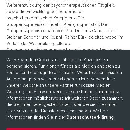
Weiterentwicklung der psychotherapeutischen Tätigkeit,
sowie die Entwicklung der persönlichen
psychotherapeutischen Kompetenz. Die
Gruppensupervision findet in Kleingruppen statt. Die
Gruppensupervision wird von Prof. Dr. Jens Gaab, lic. phil.
Stephan Scherrer und lic. phil. Rainer Bürki geleitet, wobei im
Verlauf der Weiterbildung alle drei
Gruppensupervisionsgruppen besucht werden. Die Termine
für die Gruppensupervision werden mit den
Wir verwenden Cookies, um Inhalte und Anzeigen zu
Supervisor:innen indidviduell in der Kleingruppe vereinbart.
personalisieren, Funktionen für soziale Medien anbieten zu
In der Gruppensupervision werden die Falldokumentationen
können und die Zugriffe auf unserer Website zu analysieren.
erstellt.
Außerdem geben wir Informationen zu Ihrer Verwendung
unserer Website an unsere Partner für soziale Medien,
Werbung und Analysen weiter. Unsere Partner führen diese
Informationen möglicherweise mit weiteren Daten zusammen,
die Sie ihnen bereitgestellt haben oder die sie im Rahmen
Ihrer Nutzung der Dienste gesammelt haben. Weitere
Informationen finden Sie in der
Datenschutzerklärung
.
© Universität Basel