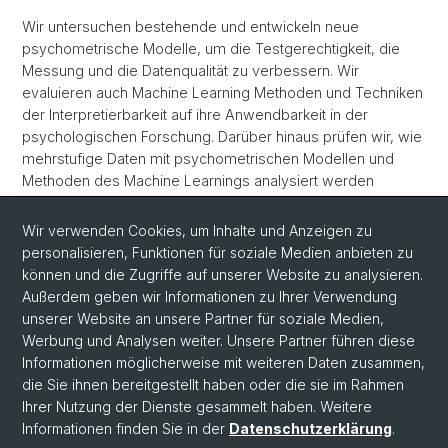
Wir untersuchen bestehende und entwickeln neue
psychometrische Modelle, um die Testgerechtigkeit, die
Messung und die Datenqualität zu verbessern. Wir
evaluieren auch Machine Learning Methoden und Techniken
der Interpretierbarkeit auf ihre Anwendbarkeit in der
psychologischen Forschung. Darüber hinaus prüfen wir, wie
mehrstufige Daten mit psychometrischen Modellen und
Methoden des Machine Learnings analysiert werden
können.
Wir verwenden Cookies, um Inhalte und Anzeigen zu
Durch unsere Forschung ermöglichen wir die Untersuchung
personalisieren, Funktionen für soziale Medien anbieten zu
psychologischer Merkmale und die optimale Auswertung
können und die Zugriffe auf unserer Website zu analysieren.
multivariater Daten in der Psychologie.
Außerdem geben wir Informationen zu Ihrer Verwendung
unserer Website an unsere Partner für soziale Medien,
Werbung und Analysen weiter. Unsere Partner führen diese
Informationen möglicherweise mit weiteren Daten zusammen,
die Sie ihnen bereitgestellt haben oder die sie im Rahmen
Ihrer Nutzung der Dienste gesammelt haben. Weitere
Informationen finden Sie in der
Datenschutzerklärung
.