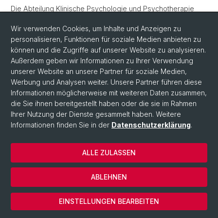
Die Abteilung Klinische Psychologie und Psychotherapie
führt zahlreiche Forschungsprojekte durch, von denen
Wir verwenden Cookies, um Inhalte und Anzeigen zu
einige hier sowie auf den untergeordneten Websites
personalisieren, Funktionen für soziale Medien anbieten zu
beschrieben sind.
können und die Zugriffe auf unserer Website zu analysieren.
Außerdem geben wir Informationen zu Ihrer Verwendung
unserer Website an unsere Partner für soziale Medien,
Werbung und Analysen weiter. Unsere Partner führen diese
Informationen möglicherweise mit weiteren Daten zusammen,
die Sie ihnen bereitgestellt haben oder die sie im Rahmen
Ihrer Nutzung der Dienste gesammelt haben. Weitere
Informationen finden Sie in der
Datenschutzerklärung
.
© Universität Basel
ALLE ZULASSEN
Datenschutzerklärung
Fakultät
ABLEHNEN
Impressum
Cookies
EINSTELLUNGEN BEARBEITEN