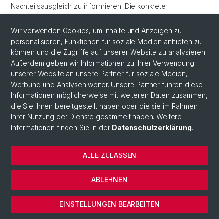
Nachteilsausgleich zu informieren. Die konkrete
Organisation des Nachteilsausgleichs obliegt der
Zuständigkeit des Dozierenden und der leitenden
Wir verwenden Cookies, um Inhalte und Anzeigen zu
Professuren.
personalisieren, Funktionen für soziale Medien anbieten zu
können und die Zugriffe auf unserer Website zu analysieren.
Außerdem geben wir Informationen zu Ihrer Verwendung
unserer Website an unsere Partner für soziale Medien,
Werbung und Analysen weiter. Unsere Partner führen diese
Informationen möglicherweise mit weiteren Daten zusammen,
die Sie ihnen bereitgestellt haben oder die sie im Rahmen
Ihrer Nutzung der Dienste gesammelt haben. Weitere
Informationen finden Sie in der
Datenschutzerklärung
.
© Universität Basel
ALLE ZULASSEN
Datenschutzerklärung
Fakultät
ABLEHNEN
Impressum
Cookies
EINSTELLUNGEN BEARBEITEN