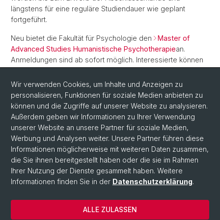
längstens für eine reguläre Studiendauer wie geplant
fortgeführt.
Neu bietet die Fakultät für Psychologie den
Master of
Advanced Studies Humanistische Psychotherapie
an.
Anmeldungen sind ab sofort möglich. Interessierte können
sich gerne an
MSc. Marc Inderbinen
(Studiengangleiter)
und/oder
Prof. Dr. Jens Gaab
(Vorsitzender der
Wir verwenden Cookies, um Inhalte und Anzeigen zu
Studiengangkommission) für weitere Informationen
personalisieren, Funktionen für soziale Medien anbieten zu
wenden. Wir helfen gerne weiter.
können und die Zugriffe auf unserer Website zu analysieren.
Außerdem geben wir Informationen zu Ihrer Verwendung
unserer Website an unsere Partner für soziale Medien,
Werbung und Analysen weiter. Unsere Partner führen diese
Informationen möglicherweise mit weiteren Daten zusammen,
die Sie ihnen bereitgestellt haben oder die sie im Rahmen
Ihrer Nutzung der Dienste gesammelt haben. Weitere
Informationen finden Sie in der
Datenschutzerklärung
.
© Universität Basel
ALLE ZULASSEN
Datenschutzerklärung