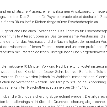
re und emphatische Präsenz einen wirksamen Ansatzpunkt für neue 
ungsziele bei. Das Zentrum für Psychotherapie bietet deshalb in Z
n
auf dem Bäumlihof in Riehen tiergestützte Psychotherapie an.
, Jugendliche und auch Erwachsene. Das Zentrum für Psychotherapi
gen für alle Altersgruppen an. Das gemeinsame Verständnis, die Ei
cheidend für das Ausmass und die Nachhaltigkeit der erzielten Ver
 auf den wissenschaftlichen Erkenntnissen und unseren praktischen
rapeuten mit unterschiedlichen Hintergründen und Vorgehenswei
uten inklusive 10 Minuten Vor- und Nachbereitung kostet insgesam
 Abwesenheit der Klient:innen (bspw. Schreiben von Berichten, Telef
t werden. Diese werden jedoch im Vorhinein immer mit den Klient
icherung verrechnet werden. Der Tarif pro Sitzung bei Anordnung 
isch anerkannten Psychotherapeut:innen bei CHF 154.80.
nn über die Grundversicherung abgerechnet werden. Die artgerechte
rten kann allerdings nicht über die Grundversicherung abgerechn
e anbieten zu können, wird ab März 2023 jeder Familie respektive P