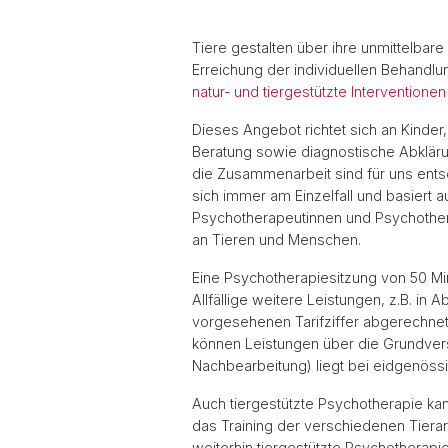
Tiere gestalten über ihre unmittelba
Erreichung der individuellen Behandl
natur- und tiergestützte Interventione
Dieses Angebot richtet sich an Kinder
Beratung sowie diagnostische Abklärun
die Zusammenarbeit sind für uns ents
sich immer am Einzelfall und basiert
Psychotherapeutinnen und Psychothe
an Tieren und Menschen.
Eine Psychotherapiesitzung von 50 Min
Allfällige weitere Leistungen, z.B. in
vorgesehenen Tarifziffer abgerechne
können Leistungen über die Grundvers
Nachbearbeitung) liegt bei eidgenöss
Auch tiergestützte Psychotherapie ka
das Training der verschiedenen Tiera
weiterhin tiergestützte Psychotherapi