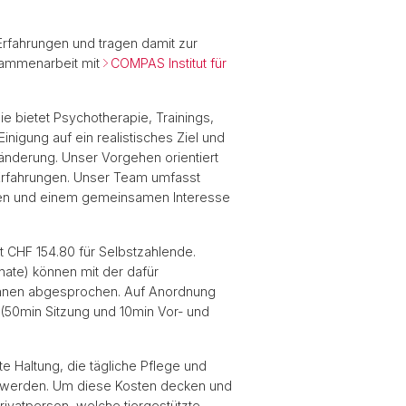
Erfahrungen und tragen damit zur
usammenarbeit mit
COMPAS Institut für
e bietet Psychotherapie, Trainings,
nigung auf ein realistisches Ziel und
änderung. Unser Vorgehen orientiert
 Erfahrungen. Unser Team umfasst
sen und einem gemeinsamen Interesse
t CHF 154.80 für Selbstzahlende.
onate) können mit der dafür
:innen abgesprochen. Auf Anordnung
(50min Sitzung und 10min Vor- und
 Haltung, die tägliche Pflege und
et werden. Um diese Kosten decken und
rivatperson, welche tiergestützte